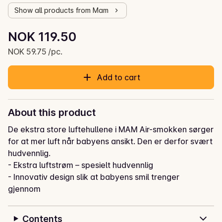
Show all products from Mam
Unit price: NOK 59.75 /pc.
NOK 119.50
Current price is: NOK 119.50
NOK 59.75 /pc.
Add to cart
About this product
De ekstra store luftehullene i MAM Air-smokken sørger 
for at mer luft når babyens ansikt. Den er derfor svært 
hudvennlig.

- Ekstra luftstrøm – spesielt hudvennlig

- Innovativ design slik at babyens smil trenger 
gjennom

- Ortodontisk

- MAM SkinSoft™-silikonsmokk

Contents