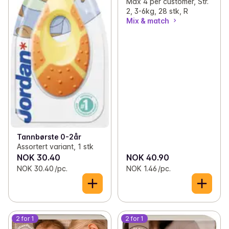
Max 4 per customer, Str.
2, 3-6kg, 28 stk, R
Mix & match
Tannbørste 0-2år
Assortert variant, 1 stk
NOK 30.40
NOK 40.90
NOK 30.40 /pc.
NOK 1.46 /pc.
2 for 1
2 for 1