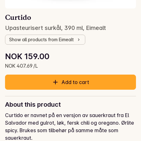
Curtido
Upasteurisert surkål, 390 ml, Eimealt
Show all products from Eimealt
Unit price: NOK 407.69 /L
NOK 159.00
Current price is: NOK 159.00
NOK 407.69 /L
Add to cart
About this product
Curtido er navnet på en versjon av sauerkraut fra El 
Salvador med gulrot, løk, fersk chili og oregano. Ørlite 
spicy. Brukes som tilbehør på samme måte som 
sauerkraut.