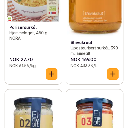
Parisersurkål
Hjemmelaget, 450 g,
NORA
Shivakraut
Upasteurisert surkål, 390
ml, Eimealt
NOK 27.70
NOK 169.00
NOK 61.56 /kg
NOK 433.33 /L