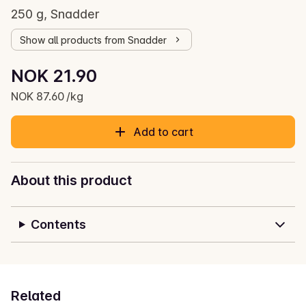
250 g, Snadder
Show all products from Snadder
Unit price: NOK 87.60 /kg
NOK 21.90
Current price is: NOK 21.90
NOK 87.60 /kg
Add to cart
About this product
Contents
Related