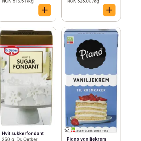
NOK 513.51 /kg
NOK 326.00 /kg
Hvit sukkerfondant
Piano vaniljekrem
250 g, Dr. Oetker