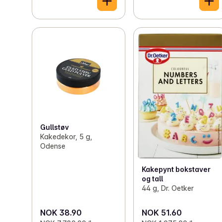
Gullstøv
Kakedekor, 5 g,
Odense
Kakepynt bokstaver
og tall
44 g, Dr. Oetker
NOK 38.90
NOK 51.60