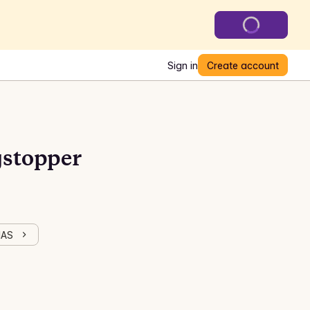
Sign in
Create account
gstopper
HAS