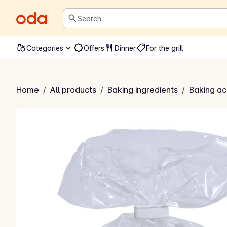
Search
Categories
Offers
Dinner
For the grill
 marengstopper
Home
/
All products
/
Baking ingredients
/
Baking ac