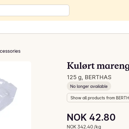
cessories
Kulørt maren
125 g, BERTHAS
No longer available
Show all products from BERT
Unit price: NOK 342.40 /kg
NOK 42.80
Current price is: NOK 42.80
NOK 342.40 /kg