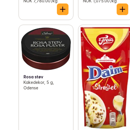
NOK 7,780.00 /kg
NOK 1,075.00 /kg
Rosa støv
Kakedekor, 5 g,
Odense