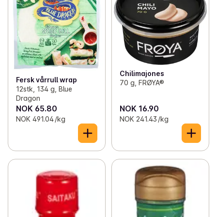
Chilimajones
Fersk vårrull wrap
70 g, FRØYA®
12stk, 134 g, Blue
Dragon
NOK 65.80
NOK 16.90
NOK 491.04 /kg
NOK 241.43 /kg