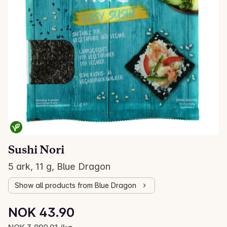
Sushi Nori
5 ark, 11 g, Blue Dragon
Show all products from Blue Dragon
Unit price: NOK 3,990.91 /kg
NOK 43.90
Current price is: NOK 43.90