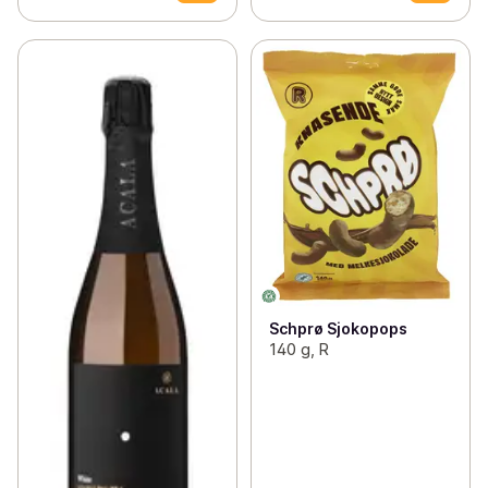
Schprø Sjokopops
140 g, R