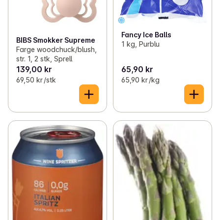
Fancy Ice Balls
BIBS Smokker Supreme
1 kg, Purblu
Farge woodchuck/blush,
str. 1, 2 stk, Sprell
139,00 kr
65,90 kr
69,50 kr /stk
65,90 kr /kg