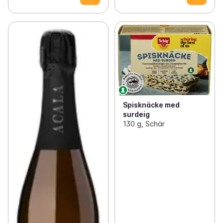
Spisknäcke med
surdeig
130 g, Schär