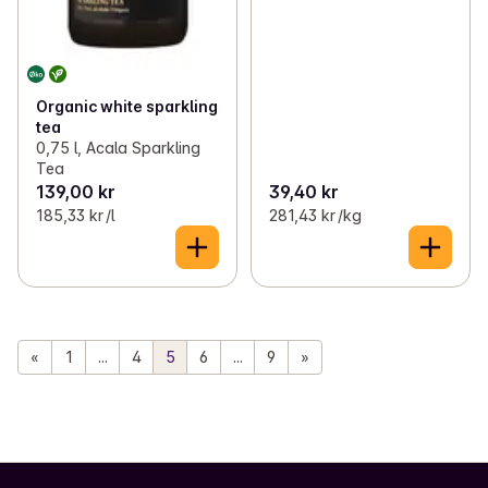
Organic white sparkling
tea
0,75 l, Acala Sparkling
Tea
139,00 kr
39,40 kr
185,33 kr /l
281,43 kr /kg
«
1
...
4
5
6
...
9
»