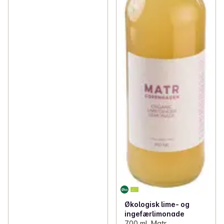
Økologisk lime- og
ingefærlimonade
700 ml, Matr