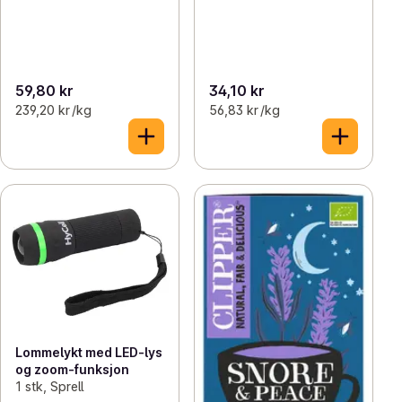
59,80 kr
34,10 kr
239,20 kr /kg
56,83 kr /kg
Lommelykt med LED-lys
og zoom-funksjon
1 stk, Sprell