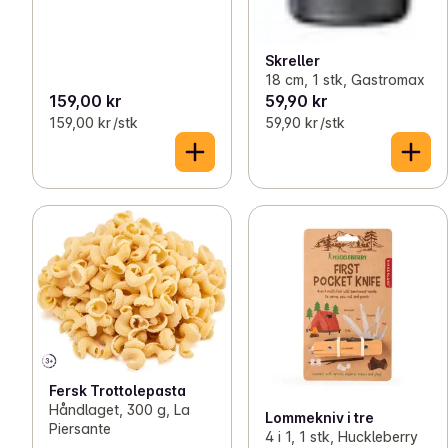
Skreller
18 cm, 1 stk, Gastromax
159,00 kr
59,90 kr
159,00 kr /stk
59,90 kr /stk
Fersk Trottolepasta
Håndlaget, 300 g, La
Lommekniv i tre
Piersante
4 i 1, 1 stk, Huckleberry