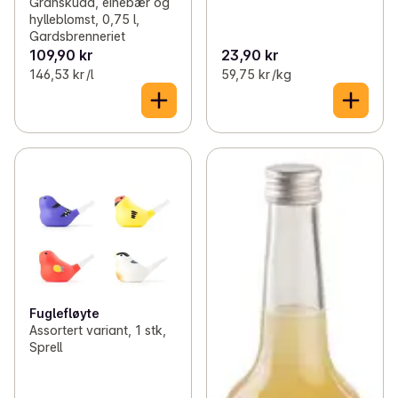
Granskudd, einebær og
hylleblomst, 0,75 l,
Gardsbrenneriet
109,90 kr
23,90 kr
146,53 kr /l
59,75 kr /kg
Fuglefløyte
Assortert variant, 1 stk,
Sprell