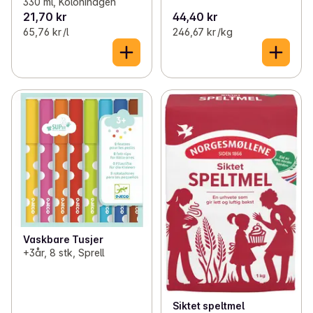
330 ml, Kolonihagen
21,70 kr
44,40 kr
65,76 kr /l
246,67 kr /kg
Vaskbare Tusjer
+3år, 8 stk, Sprell
Siktet speltmel