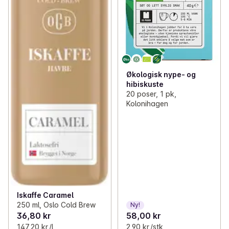
Økologisk nype- og
hibiskuste
20 poser, 1 pk,
Kolonihagen
Iskaffe Caramel
250 ml, Oslo Cold Brew
Ny!
36,80 kr
58,00 kr
147,20 kr /l
2,90 kr /stk