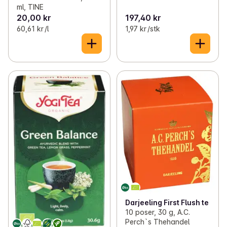
ml, TINE
20,00 kr
197,40 kr
60,61 kr /l
1,97 kr /stk
Darjeeling First Flush te
10 poser, 30 g, A.C.
Perch`s Thehandel