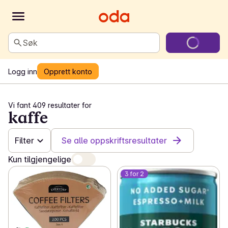
Søk
Logg inn
Opprett konto
Vi fant 409 resultater for
kaffe
Filter
Se alle oppskriftsresultater
Kun tilgjengelige
3 for 2