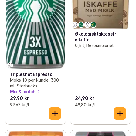
Økologisk laktosefri
iskaffe
0,5 l, Rørosmeieriet
Tripleshot Espresso
Maks 10 per kunde, 300
ml, Starbucks
Mix & match
29,90 kr
24,90 kr
99,67 kr /l
49,80 kr /l