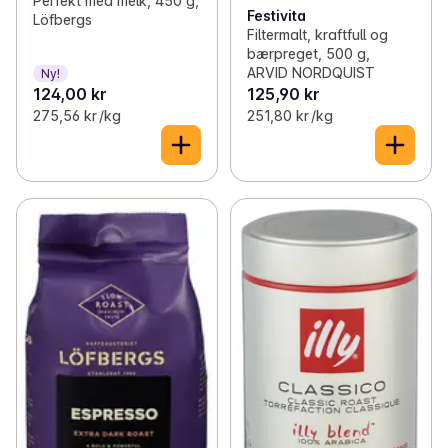
Perfekt med melk, 450 g,
Festivita
Löfbergs
Filtermalt, kraftfull og
bærpreget, 500 g,
ARVID NORDQUIST
Ny!
124,00 kr
125,90 kr
275,56 kr /kg
251,80 kr /kg