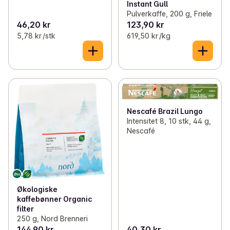
Instant Gull
Pulverkaffe, 200 g, Friele
46,20 kr
123,90 kr
5,78 kr /stk
619,50 kr /kg
Nescafé Brazil Lungo
Intensitet 8, 10 stk, 44 g,
Nescafé
Økologiske
kaffebønner Organic
filter
250 g, Nord Brenneri
144,90 kr
40,30 kr