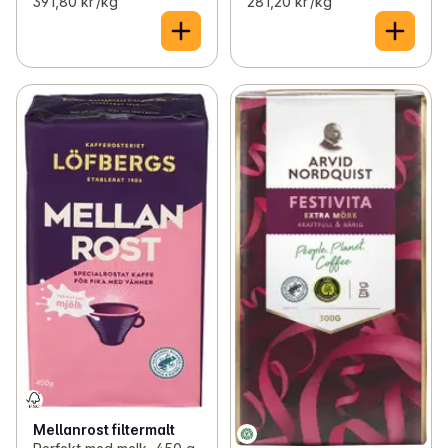
391,80 kr /kg
281,20 kr /kg
Mellanrost filtermalt