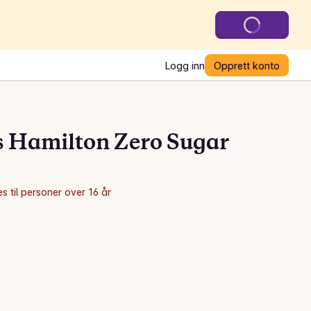
Logg inn
Opprett konto
 Hamilton Zero Sugar
s til personer over 16 år