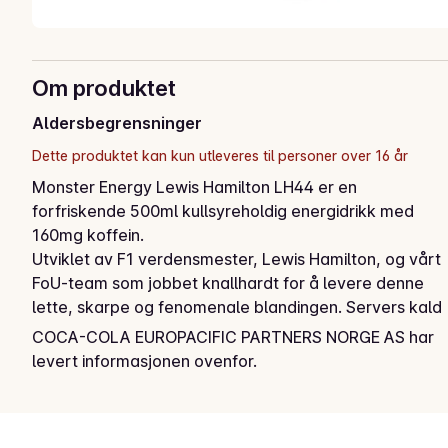
Om produktet
Aldersbegrensninger
Dette produktet kan kun utleveres til personer over 16 år
Monster Energy Lewis Hamilton LH44 er en 
forfriskende 500ml kullsyreholdig energidrikk med 
160mg koffein.

Utviklet av F1 verdensmester, Lewis Hamilton, og vårt 
FoU-team som jobbet knallhardt for å levere denne 
lette, skarpe og fenomenale blandingen. Servers kald 
for maksimal forfriskning.
COCA-COLA EUROPACIFIC PARTNERS NORGE AS har
levert informasjonen ovenfor.