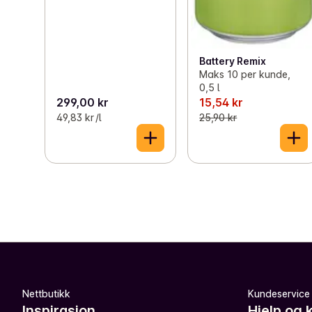
Battery Remix
Maks 10 per kunde,
0,5 l
299,00 kr
15,54 kr
49,83 kr /l
25,90 kr
Nettbutikk
Kundeservice
Inspirasjon
Hjelp og 