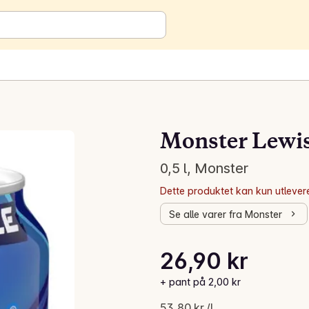
Monster Lewis
0,5 l, Monster
Dette produktet kan kun utlevere
Se alle varer fra Monster
Stykkpris: 53,80 kr /l
26,90 kr
Gjeldende pris er: 26,90 kr
+ pant på 2,00 kr
53,80 kr /l