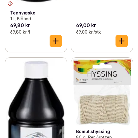
✓
Undertøy, sokker og klær
(63)
Tennvæske
✓
Refleks
0
1 l, Blåtind
69,80 kr
69,00 kr
✓
Diverse husholdning
(25)
69,80 kr /l
69,00 kr /stk
✓
Opptenning
(10)
Bomullshyssing
80 g, Per Arntzen