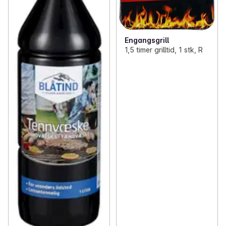
✓
Toalettpapir og tørkerull
(13)
✓
Poser og folie
(45)
Engangsgrill
1,5 timer grilltid, 1 stk, R
✓
Lyspærer
(11)
✓
Batterier
(20)
✓
Kontorutstyr
(7)
✓
Lys, servietter og engangsartikler
(41)
✓
Pynt og dekorasjoner
(1)
✓
Kjøkkenutstyr
(70)
✓
Matbokser og drikkeflasker
(12)
✓
Magasiner og bøker
(18)