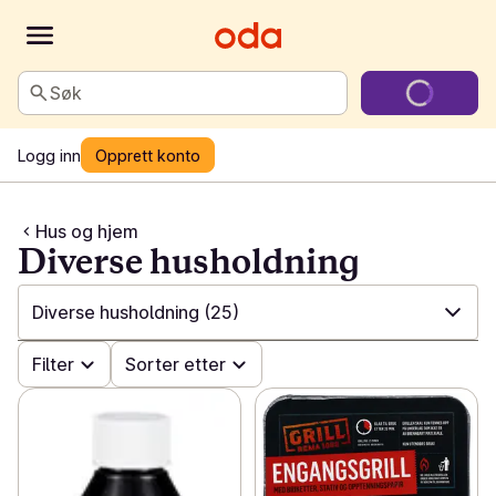
Søk
Logg inn
Opprett konto
Hus og hjem
Diverse husholdning
Diverse husholdning
(25)
✓
Filter
Alle
(551)
Sorter etter
✓
Vask og renhold
(200)
✓
Spill og leker
(23)