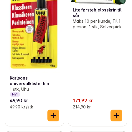
Lite førstehjelpsskrin til
sår
Maks 10 per kunde, Til 1
person, 1 stk, Salvequick
Karlsons
universalklister lim
1 stk, Uhu
Ny!
49,90 kr
171,92 kr
49,90 kr /stk
214,90 kr