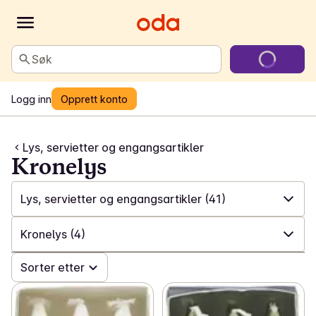
Søk
Logg inn
Opprett konto
Lys, servietter og engangsartikler
Kronelys
Lys, servietter og engangsartikler
(41)
✓
Alle
(551)
Kronelys
(4)
✓
Vask og renhold
(200)
✓
Sorter etter
Alle
(41)
✓
Spill og leker
(23)
✓
Telys
(4)