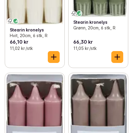
✓
Undertøy, sokker og klær
(63)
✓
Refleks
0
Stearin kronelys
✓
Diverse husholdning
(25)
Grønn, 20cm, 6 stk, R
Stearin kronelys
Hvit, 20cm, 6 stk, R
✓
Opptenning
(10)
66,10 kr
66,30 kr
11,02 kr /stk
11,05 kr /stk