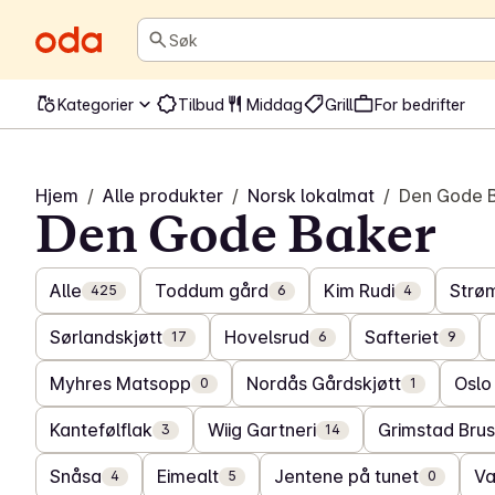
Søk
Kategorier
Tilbud
Middag
Grill
For bedrifter
Hjem
/
Alle produkter
/
Norsk lokalmat
/
Den Gode 
Den Gode Baker
Alle
Toddum gård
Kim Rudi
Strø
425
6
4
Sørlandskjøtt
Hovelsrud
Safteriet
17
6
9
Myhres Matsopp
Nordås Gårdskjøtt
Oslo
0
1
Kantefølflak
Wiig Gartneri
Grimstad Brus
3
14
Snåsa
Eimealt
Jentene på tunet
V
4
5
0