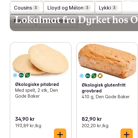
Cousins
Lloyd og Mélon
Lykki
3
3
3
Lokalmat fra Dyrket hos 
Filter
Sorter etter
Økologiske pitabrød
Økologisk glutenfritt
Med spelt, 2 stk, Den
grovbrød
Gode Baker
410 g, Den Gode Baker
34,90 kr
82,90 kr
193,89 kr /kg
202,20 kr /kg