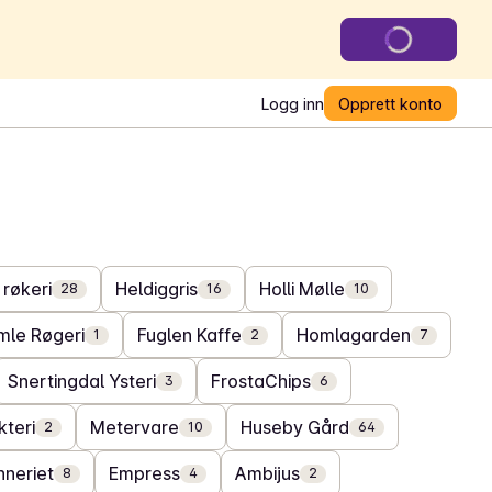
Logg inn
Opprett konto
 røkeri
Heldiggris
Holli Mølle
28
16
10
mle Røgeri
Fuglen Kaffe
Homlagarden
1
2
7
Snertingdal Ysteri
FrostaChips
3
6
kteri
Metervare
Huseby Gård
2
10
64
neriet
Empress
Ambijus
8
4
2