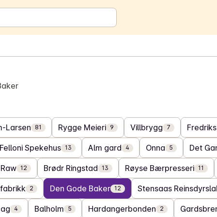
Baker
m-Larsen
Rygge Meieri
Villbrygg
Fredriks
81
9
7
Felloni Spekehus
Alm gard
Onna
Det Ga
13
4
5
 Raw
Brødr Ringstad
Røyse Bærpresseri
12
13
11
fabrikk
Den Gode Baker
Stensaas Reinsdyrsla
2
12
aag
Balholm
Hardangerbonden
Gardsbren
4
5
2