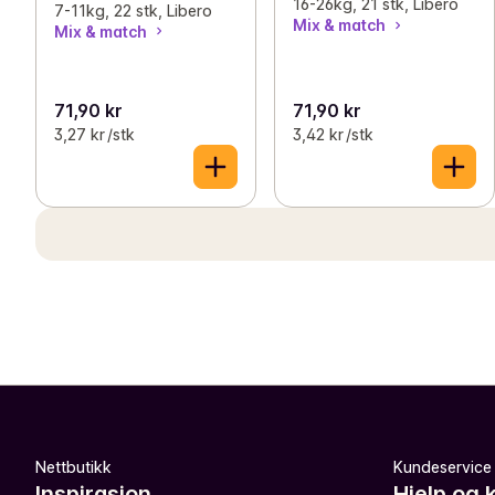
16-26kg, 21 stk, Libero
7-11kg, 22 stk, Libero
Mix & match
Mix & match
71,90 kr
71,90 kr
3,27 kr /stk
3,42 kr /stk
Nettbutikk
Kundeservice
Inspirasjon
Hjelp og 