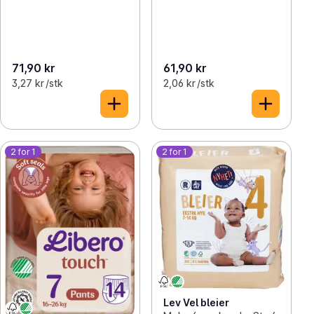
71,90 kr
61,90 kr
3,27 kr /stk
2,06 kr /stk
2 for 1
2 for 1
Lev Vel bleier