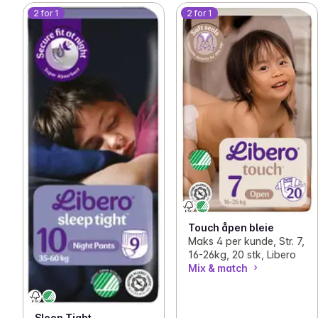
2 for 1
2 for 1
Touch åpen bleie
Maks 4 per kunde, Str. 7,
16-26kg, 20 stk, Libero
Mix & match
Sleep Tight