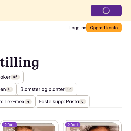
Logg inn
Opprett konto
tilling
saker
45
ken
Blomster og planter
8
17
p: Tex-mex
Faste kupp: Pasta
4
0
2 for 1
2 for 1