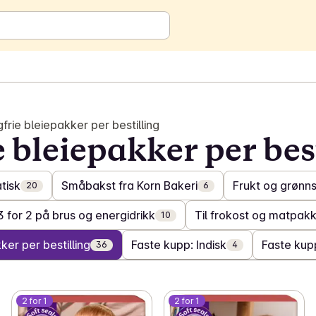
gfrie bleiepakker per bestilling
e bleiepakker per bes
tisk
Småbakst fra Korn Bakeri
Frukt og grønn
20
6
3 for 2 på brus og energidrikk
Til frokost og matpak
10
ker per bestilling
Faste kupp: Indisk
Faste kup
36
4
2 for 1
2 for 1