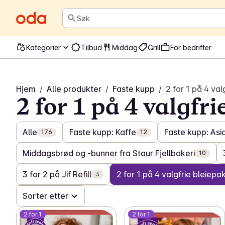
Søk
Kategorier
Tilbud
Middag
Grill
For bedrifter
Hjem
/
Alle produkter
/
Faste kupp
/
2 for 1 på 4 val
2 for 1 på 4 valgfri
Alle
Faste kupp: Kaffe
Faste kupp: Asia
176
12
Middagsbrød og -bunner fra Staur Fjellbakeri
10
3 for 2 på Jif Refill
2 for 1 på 4 valgfrie bleiepak
3
Sorter etter
2 for 1
2 for 1