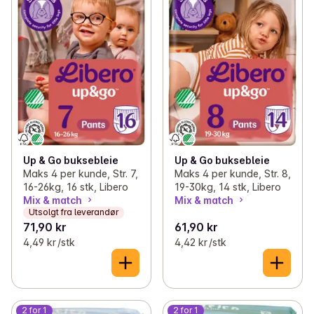
Up & Go buksebleie
Up & Go buksebleie
Maks 4 per kunde, Str. 8,
Maks 4 per kunde, Str. 7,
19-30kg, 14 stk, Libero
16-26kg, 16 stk, Libero
Mix & match
Mix & match
Utsolgt fra leverandør
71,90 kr
61,90 kr
4,49 kr /stk
4,42 kr /stk
2 for 1
2 for 1