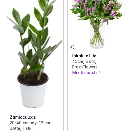
✓
Faste kupp: Pasta
0
Inkalilje lilla
45cm, 8 stk,
FreshFlowers
Mix & match
Zamioculcas
20-40 cm høy. 12 cm
potte, 1 stk,