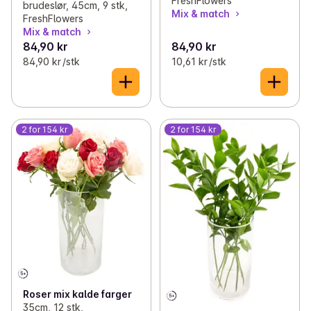
FreshFlowers
brudeslør, 45cm, 9 stk,
Mix & match
FreshFlowers
Mix & match
84,90 kr
84,90 kr
84,90 kr /stk
10,61 kr /stk
2 for 154 kr
2 for 154 kr
Roser mix kalde farger
35cm, 12 stk,