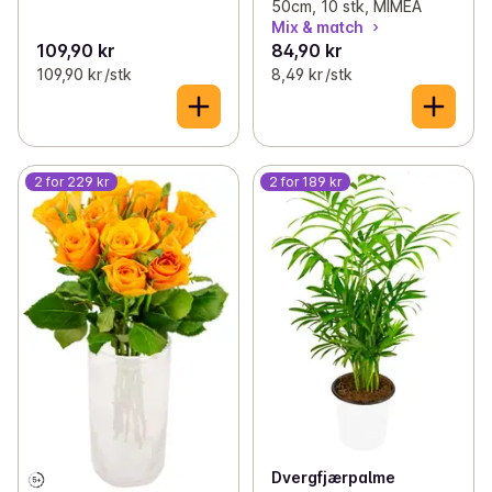
50cm, 10 stk, MIMEA
Mix & match
109,90 kr
84,90 kr
109,90 kr /stk
8,49 kr /stk
2 for 229 kr
2 for 189 kr
Dvergfjærpalme