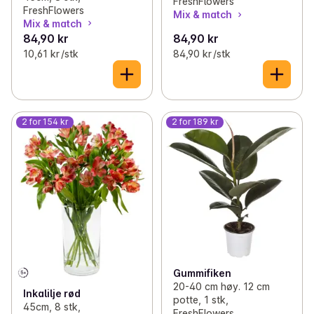
FreshFlowers
FreshFlowers
Mix & match
Mix & match
84,90 kr
84,90 kr
10,61 kr /stk
84,90 kr /stk
2 for 154 kr
2 for 189 kr
Gummifiken
20-40 cm høy. 12 cm
Inkalilje rød
potte, 1 stk,
45cm, 8 stk,
FreshFlowers