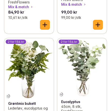
FreshFlowers
Mix & match
Mix & match
84,90 kr
99,00 kr
10,61 kr /stk
99,00 kr /stk
2 for 154 kr
2 for 154 kr
Eucalyptus
Grøntmix bukett
45cm, 8 stk,
Lederløv, eucalyptus og