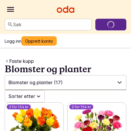
Søk
Logg inn
Opprett konto
Faste kupp
Blomster og planter
Blomster og planter
(17)
✓
Sorter etter
Alle
(175)
2 for 154 kr
2 for 154 kr
✓
Faste kupp: Kaffe
(12)
✓
Faste kupp: Asiatisk
(20)