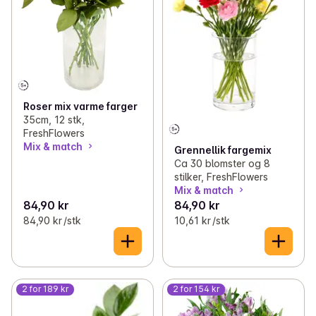
✓
Småbakst fra Korn Bakeri
(6)
✓
Frukt og grønnsaker
(44)
✓
Middagsbrød og -bunner fra Staur Fjellbakeri
(10)
✓
3 for 2 på brus og energidrikk
(10)
Roser mix varme farger
35cm, 12 stk,
✓
Til frokost og matpakken
(8)
FreshFlowers
Mix & match
Grennellik fargemix
Ca 30 blomster og 8
✓
Blomster og planter
(17)
stilker, FreshFlowers
Mix & match
✓
3 for 2 på Jif Refill
(3)
84,90 kr
84,90 kr
84,90 kr /stk
10,61 kr /stk
✓
2 for 1 på 4 valgfrie bleiepakker per bestilling
(36)
✓
Faste kupp: Indisk
(4)
✓
Faste kupp: Tex-mex
(4)
2 for 189 kr
2 for 154 kr