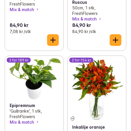
Ruscus
FreshFlowers
50cm, 1 stk,
Mix & match
FreshFlowers
Mix & match
84,90 kr
84,90 kr
7,08 kr /stk
84,90 kr /stk
2 for 189 kr
2 for 154 kr
Epipremnum
'Gullranke', 1 stk,
FreshFlowers
Mix & match
Inkalilje oransje