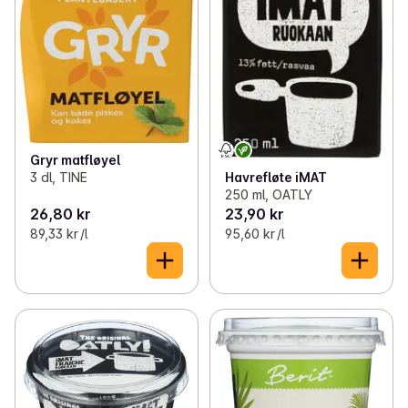
Gryr matfløyel
Havrefløte iMAT
3 dl, TINE
250 ml, OATLY
26,80 kr
23,90 kr
89,33 kr /l
95,60 kr /l