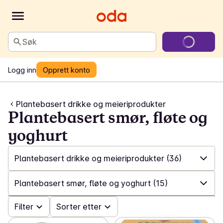
Søk
Logg inn
Opprett konto
Plantebasert drikke og meieriprodukter
Plantebasert smør, fløte og
yoghurt
Plantebasert drikke og meieriprodukter
(36)
✓
Alle
(126)
Plantebasert smør, fløte og yoghurt
(15)
✓
Plantebasert drikke og meieriprodukter
(36)
✓
Filter
Alle
(36)
Sorter etter