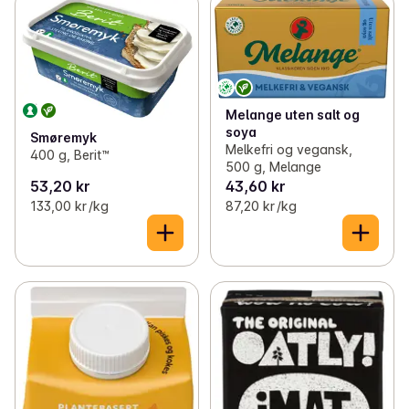
✓
Plantebasert ost og pålegg
(19)
✓
Plantebasert drikke naturell
(16)
✓
Plantebaserte middager og proteiner
(40)
✓
Plantebasert drikke med smak
(5)
✓
Plantebasert middagstilbehør
(5)
✓
Plantebasert smør, fløte og yoghurt
(15)
Melange uten salt og
✓
Plantebasert sjokolade, is og dessert
(30)
soya
Smøremyk
Melkefri og vegansk,
400 g, Berit™
500 g, Melange
53,20 kr
43,60 kr
133,00 kr /kg
87,20 kr /kg