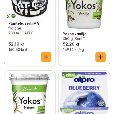
Plantebasert iMAT
fraîche
200 ml, OATLY
Yokos vanilje
350 g, Berit™
32,10 kr
52,20 kr
160,50 kr /l
149,14 kr /kg