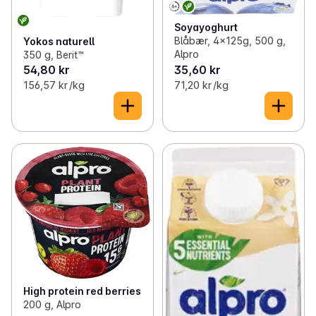
Soyayoghurt
Blåbær, 4x125g, 500 g,
Yokos naturell
Alpro
350 g, Berit™
54,80 kr
35,60 kr
156,57 kr /kg
71,20 kr /kg
High protein red berries
200 g, Alpro