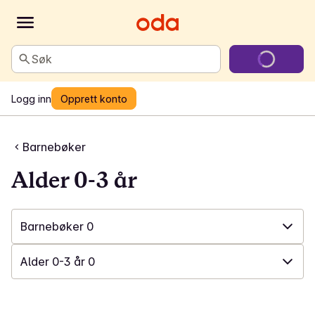
Søk
Logg inn
Opprett konto
Barnebøker
Alder 0-3 år
Barnebøker
0
✓
Alle i Boil-in-bag
0
Alder 0-3 år
0
✓
Barnebøker
0
✓
Alle i Barnebøker
0