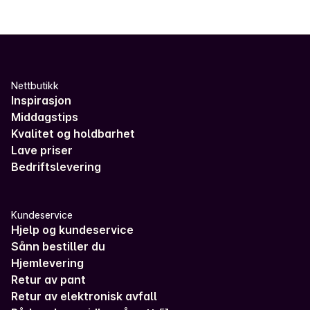
✓
Quiz og sudoku
0
✓
Alder 0-3 år
0
✓
Aktiviteter
0
✓
Alder 3-6 år
0
✓
Bestselgere
0
✓
Alder 6-9 år
0
Nettbutikk
✓
Pocket
0
Inspirasjon
✓
Alder 9-12 år
0
Middagstips
✓
Mat og drikke
0
✓
Alder 12-16 år
0
Kvalitet og holdbarhet
Lave priser
Bedriftslevering
Kundeservice
Hjelp og kundeservice
Sånn bestiller du
Hjemlevering
Retur av pant
Retur av elektronisk avfall