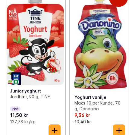
✓
Smør og margarin
(46)
✓
Store beger og poser
(56)
✓
Egg
(13)
✓
Barneyoghurt pose
(13)
✓
Fløte og rømmeprodukter
(45)
✓
Yoghurt mellommåltid
(25)
✓
Yoghurt
(139)
✓
Barneyoghurt beger
(3)
✓
Ost
(141)
✓
Drikkeyoghurt
(5)
✓
Spesialoster
(123)
Junior yoghurt
Jordbær, 90 g, TINE
Yoghurt vanilje
Maks 10 per kunde, 70
g, Danonino
Ny!
11,50 kr
9,36 kr
127,78 kr /kg
10,40 kr