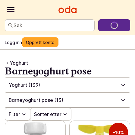
Søk
Logg inn
Opprett konto
Yoghurt
Barneyoghurt pose
Yoghurt
(139)
✓
Alle
(612)
Barneyoghurt pose
(13)
✓
Melk
(99)
✓
Filter
Alle
(139)
Sorter etter
✓
Plantebaserte drikker
(18)
✓
Små beger og poser
(35)
-10%