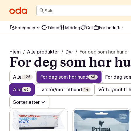
Søk
Kategorier
Tilbud
Middag
Grill
For bedrifter
Hjem
/
Alle produkter
/
Dyr
/
For deg som har hund
For deg som har h
Alle
For deg som har hund
For deg som
125
66
Alle
Tørrfôr/mat til hund
Våtfôr/mat til 
66
14
Sorter etter