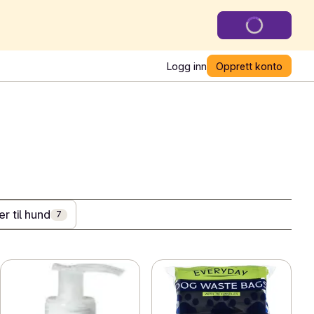
Logg inn
Opprett konto
er til hund
7