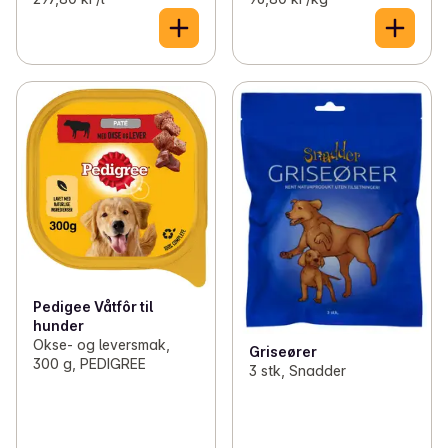
Pedigee Våtfôr til
hunder
Okse- og leversmak,
Griseører
300 g, PEDIGREE
3 stk, Snadder