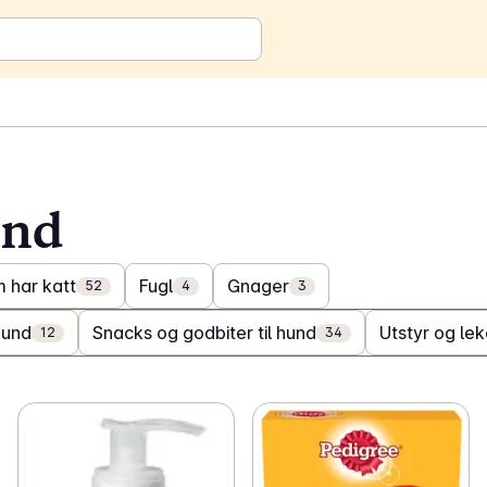
und
 har katt
Fugl
Gnager
52
4
3
hund
Snacks og godbiter til hund
Utstyr og lek
12
34