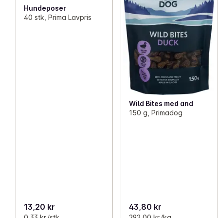
Hundeposer
40 stk, Prima Lavpris
Wild Bites med and
150 g, Primadog
13,20 kr
43,80 kr
0,33 kr /stk
292,00 kr /kg