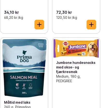
34,10 kr
72,30 kr
68,20 kr /kg
120,50 kr /kg
Jumbone hundesnacks
med okse- og
fjærkresmak
Medium, 180 g,
PEDIGREE
Måltid med laks
260 g, Primadog