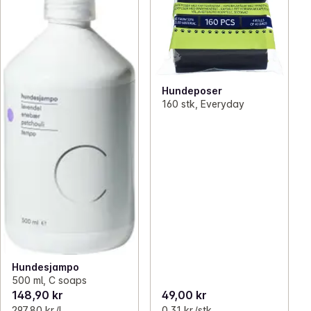
Hundeposer
160 stk, Everyday
Hundesjampo
500 ml, C soaps
148,90 kr
49,00 kr
297,80 kr /l
0,31 kr /stk