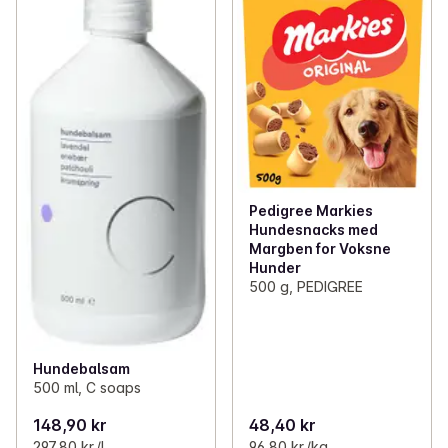
Pedigree Markies
Hundesnacks med
Margben for Voksne
Hunder
500 g, PEDIGREE
Hundebalsam
500 ml, C soaps
148,90 kr
48,40 kr
297,80 kr /l
96,80 kr /kg