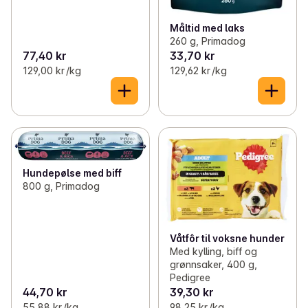
Måltid med laks
260 g, Primadog
77,40 kr
33,70 kr
129,00 kr /kg
129,62 kr /kg
Hundepølse med biff
800 g, Primadog
Våtfôr til voksne hunder
Med kylling, biff og
grønnsaker, 400 g,
Pedigree
44,70 kr
39,30 kr
55,88 kr /kg
98,25 kr /kg