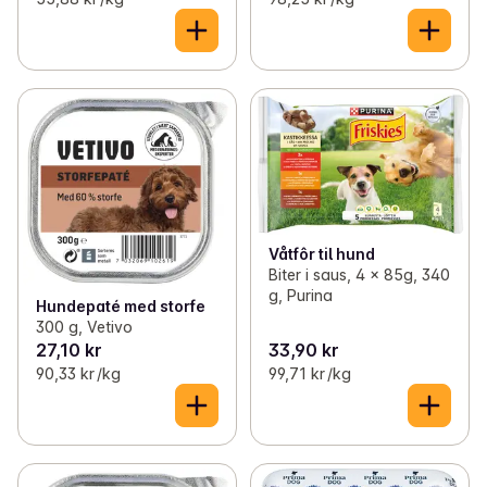
Våtfôr til hund
Biter i saus, 4 x 85g, 340
g, Purina
Hundepaté med storfe
300 g, Vetivo
27,10 kr
33,90 kr
90,33 kr /kg
99,71 kr /kg