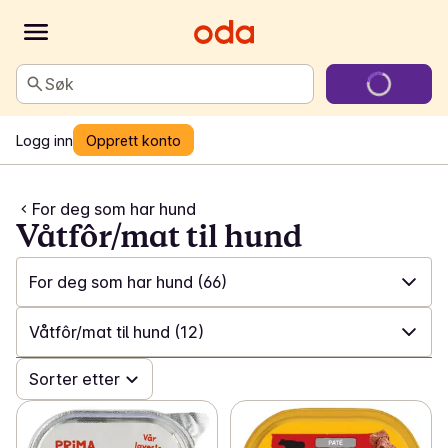
Søk
Logg inn
Opprett konto
For deg som har hund
Våtfôr/mat til hund
For deg som har hund
(66)
✓
Alle
(125)
Våtfôr/mat til hund
(12)
✓
For deg som har hund
(66)
✓
Sorter etter
Alle
(66)
✓
For deg som har katt
(52)
✓
Tørrfôr/mat til hund
(14)