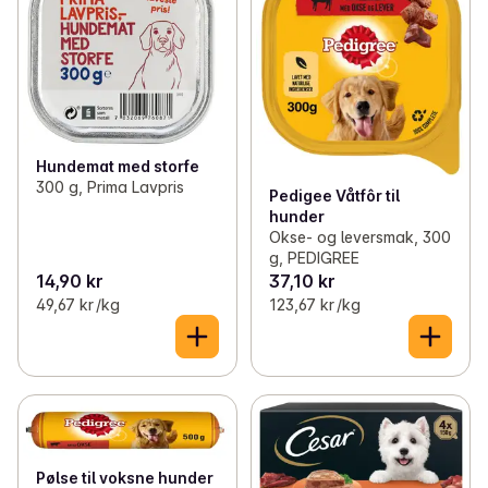
✓
Fugl
(4)
✓
Våtfôr/mat til hund
(12)
✓
Gnager
(3)
✓
Snacks og godbiter til hund
(34)
✓
Utstyr og leker til hund
(7)
Hundemat med storfe
300 g, Prima Lavpris
Pedigee Våtfôr til
hunder
Okse- og leversmak, 300
g, PEDIGREE
14,90 kr
37,10 kr
49,67 kr /kg
123,67 kr /kg
Pølse til voksne hunder