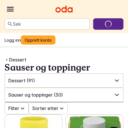
Søk
Logg inn
Opprett konto
Dessert
Sauser og toppinger
Dessert
(91)
✓
Alle
(310)
Sauser og toppinger
(30)
✓
Iskrem i boks
(92)
✓
Filter
Alle
(91)
Sorter etter
✓
Porsjonsis
(46)
✓
Gelé
(8)