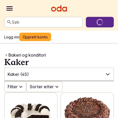
Søk
Logg inn
Opprett konto
Bakeri og konditori
Kaker
Kaker
(45)
✓
Filter
Alle
(382)
Sorter etter
✓
Håndverksbakeri
(50)
✓
Kaker
(45)