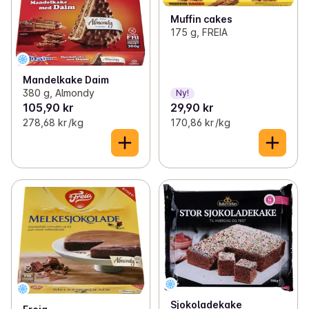
Muffin cakes
175 g, FREIA
Mandelkake Daim
380 g, Almondy
Ny!
105,90 kr
29,90 kr
278,68 kr /kg
170,86 kr /kg
Sjokoladekake