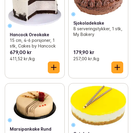
✓
Småbakst
(15)
✓
Lomper, pølse- og hamburgerbrød
(26)
Sjokoladekake
8 serveringstykker, 1 stk,
✓
Fryst og langtidsholdbar
(119)
My Bakery
Hancock Oreokake
15 cm, 4-6 porsjoner, 1
✓
Brød til middag
(32)
stk, Cakes by Hancock
679,00 kr
179,90 kr
✓
Kjeks til ost
(31)
411,52 kr /kg
257,00 kr /kg
✓
Knekkebrød
(81)
✓
Deiger og bunner
(11)
✓
Påsmurte lefser
(8)
Marsipankake Rund