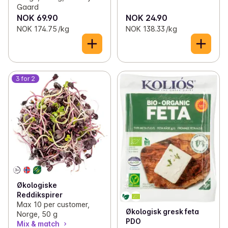
Gaard
NOK 69.90
NOK 24.90
NOK 174.75 /kg
NOK 138.33 /kg
3 for 2
Økologiske
Reddikspirer
Max 10 per customer,
Økologisk gresk feta
Norge, 50 g
PDO
Mix & match