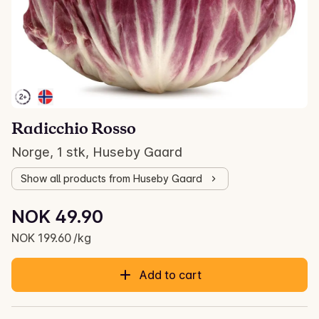
Radicchio Rosso
Norge, 1 stk, Huseby Gaard
Show all products from Huseby Gaard
Unit price: NOK 199.60 /kg
NOK 49.90
Current price is: NOK 49.90
NOK 199.60 /kg
Add to cart