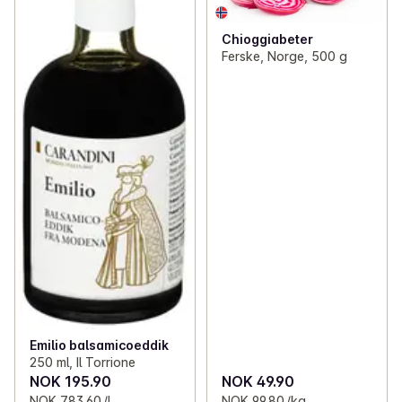
Chioggiabeter
Ferske, Norge, 500 g
Emilio balsamicoeddik
250 ml, Il Torrione
NOK 195.90
NOK 49.90
NOK 783.60 /L
NOK 99.80 /kg