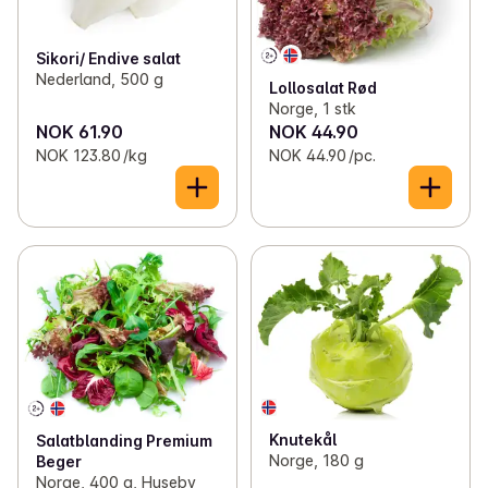
Sikori/ Endive salat
Nederland, 500 g
Lollosalat Rød
Norge, 1 stk
NOK 61.90
NOK 44.90
NOK 123.80 /kg
NOK 44.90 /pc.
Knutekål
Salatblanding Premium
Norge, 180 g
Beger
Norge, 400 g, Huseby