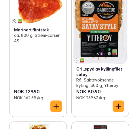
Marinert flintstek
ca. 800 g, Strøm-Larsen
AS
Grillspyd av kyllingfilet
satay
Rå, Saktevoksende
kylling, 300 g, Ytterøy
NOK 129.90
NOK 80.90
NOK 162.38 /kg
NOK 269.67 /kg