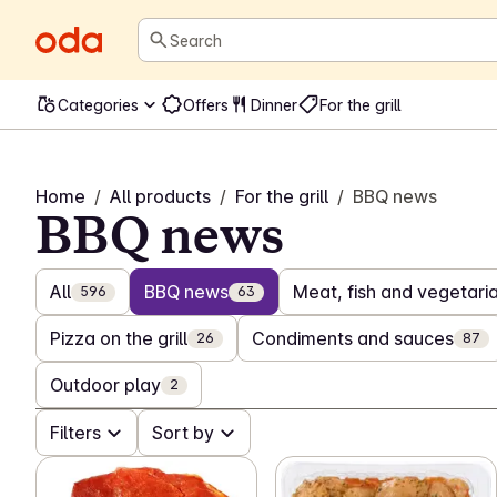
Search
Categories
Offers
Dinner
For the grill
Home
/
All products
/
For the grill
/
BBQ news
BBQ news
All
BBQ news
Meat, fish and vegetarian
596
63
Pizza on the grill
Condiments and sauces
26
87
Outdoor play
2
Filters
Sort by